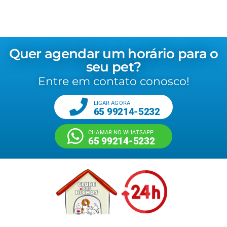
Quer agendar um horário para o
seu pet?
Entre em contato conosco!
LIGAR AGORA
65 99214-5232
CHAMAR NO WHATSAPP
65 99214-5232
Nós sabemos o quanto eles são importantes