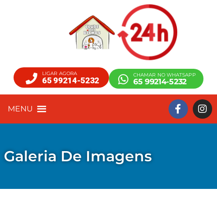
LIGAR AGORA
CHAMAR NO WHATSAPP
65 99214-5232
65 99214-5232
MENU
Galeria De Imagens